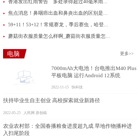
香港发出红雨警告 多处录得超过40毫米雨量_天天新消息
焦点消息！鼻咽癌出血和鼻炎出血的区别是什么_鼻咽癌出血和鼻炎出血的区别
59+11！53+12！常规赛龙，季后赛虫，哈登终究还是错付了 全球通讯
蘑菇街衣服质量怎么样啊_蘑菇街衣服质量怎么样
电脑
更多>>
7000mAh大电池！台电推出M40 Plus
平板电脑 运行Android 12系统
2022-11-15 快科技
扶持毕业生自主创业 高校探索就业新路径
2022-05-25 人民网 原创稿
农业农村部：全国春播粮食进度超九成 旱地作物播种进
入扫尾阶段