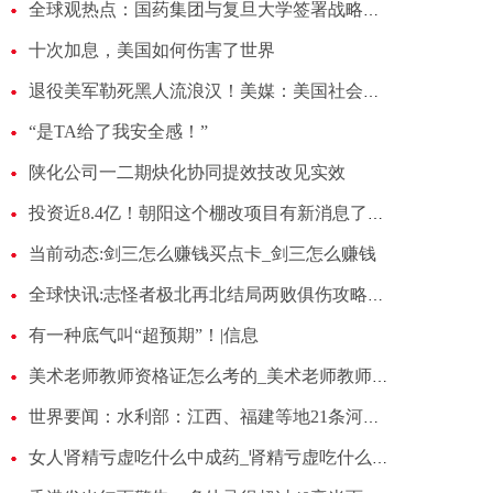
全球观热点：国药集团与复旦大学签署战略合作框架协议
十次加息，美国如何伤害了世界
退役美军勒死黑人流浪汉！美媒：美国社会对黑人的暴力刻板印象根深蒂固 每日热点
“是TA给了我安全感！”
陕化公司一二期炔化协同提效技改见实效
投资近8.4亿！朝阳这个棚改项目有新消息了！-焦点信息
当前动态:剑三怎么赚钱买点卡_剑三怎么赚钱
全球快讯:志怪者极北再北结局两败俱伤攻略一览
有一种底气叫“超预期”！|信息
美术老师教师资格证怎么考的_美术老师教师资格证怎么考
世界要闻：水利部：江西、福建等地21条河流发生超警以上洪水
女人肾精亏虚吃什么中成药_肾精亏虚吃什么中成药