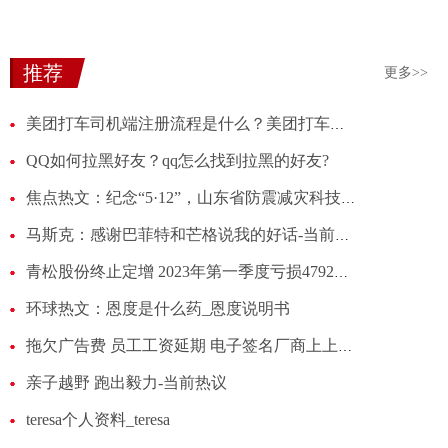
推荐
更多>>
美团打车司机端注册流程是什么？美团打车需要什么条件可以加入？
QQ如何拉黑好友？qq怎么找到拉黑的好友?
焦点热文：纪念“5·12”，山东省防震减灾科技园举办开放日活动
马斯克：感谢巴菲特和芒格说我的好话-当前时讯
青松股份终止定增 2023年第一季度亏损4792万元
环球热文：恩度是什么药_恩度说明书
拖欠广告费 员工工资延期 电子签名厂商上上签掉队的原因 世界微速讯
亲子越野 跑出毅力-当前热议
teresa个人资料_teresa