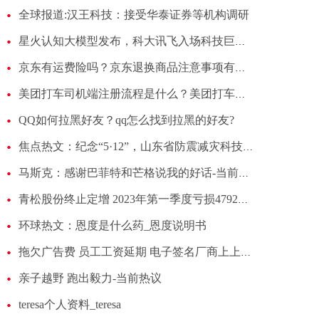
全球报道:汉王科技：接受华泰证券等机构调研
星火认知大模型发布，科大讯飞入场科技巨头AI大战？
京东有运费险吗？京东退换商品注意事项有哪些？
美团打车司机端注册流程是什么？美团打车需要什么条件可以加入？
QQ如何拉黑好友？qq怎么找到拉黑的好友?
焦点热文：纪念“5·12”，山东省防震减灾科技园举办开放日活动
马斯克：感谢巴菲特和芒格说我的好话-当前时讯
青松股份终止定增 2023年第一季度亏损4792万元
环球热文：恩度是什么药_恩度说明书
拖欠广告费 员工工资延期 电子签名厂商上上签掉队的原因 世界微速讯
亲子越野 跑出毅力-当前热议
teresa个人资料_teresa