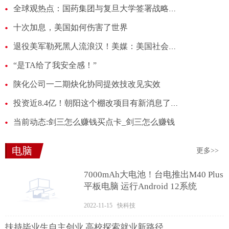
全球观热点：国药集团与复旦大学签署战略合作框架协议
十次加息，美国如何伤害了世界
退役美军勒死黑人流浪汉！美媒：美国社会对黑人的暴力刻板印象根深蒂固 每日热点
“是TA给了我安全感！”
陕化公司一二期炔化协同提效技改见实效
投资近8.4亿！朝阳这个棚改项目有新消息了！-焦点信息
当前动态:剑三怎么赚钱买点卡_剑三怎么赚钱
电脑
更多>>
7000mAh大电池！台电推出M40 Plus
平板电脑 运行Android 12系统
2022-11-15 快科技
扶持毕业生自主创业 高校探索就业新路径