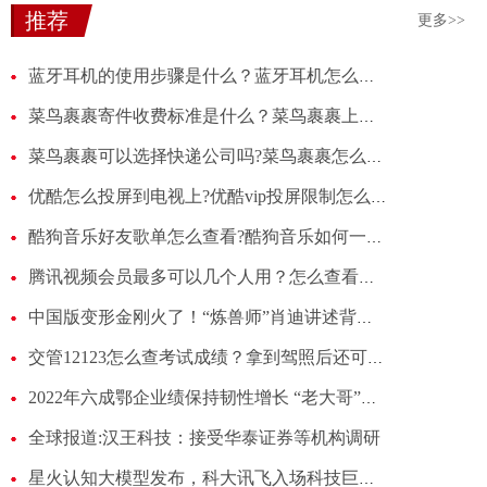
推荐
更多>>
蓝牙耳机的使用步骤是什么？蓝牙耳机怎么连接手机？
菜鸟裹裹寄件收费标准是什么？菜鸟裹裹上门取件怎么收费？
菜鸟裹裹可以选择快递公司吗?菜鸟裹裹怎么隐藏给别人买的快递?
优酷怎么投屏到电视上?优酷vip投屏限制怎么解决?
酷狗音乐好友歌单怎么查看?酷狗音乐如何一起和好友听歌?
腾讯视频会员最多可以几个人用？怎么查看腾讯会员账号有几个人用?
中国版变形金刚火了！“炼兽师”肖迪讲述背后故事
交管12123怎么查考试成绩？拿到驾照后还可以查到考试成绩吗？
2022年六成鄂企业绩保持韧性增长 “老大哥”稳中向好“新生代”势头强劲-全球头条
全球报道:汉王科技：接受华泰证券等机构调研
星火认知大模型发布，科大讯飞入场科技巨头AI大战？