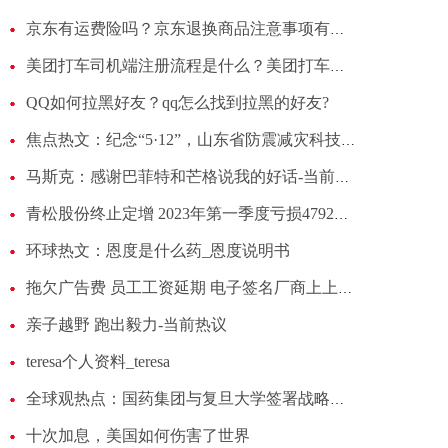
京东有运费险吗？京东退换商品注意事项有哪些？
美团打车司机端注册流程是什么？美团打车需要什么条件可以加入？
QQ如何拉黑好友？qq怎么找到拉黑的好友?
焦点热文：纪念“5·12”，山东省防震减灾科技园举办开放日活动
马斯克：感谢巴菲特和芒格说我的好话-当前时讯
青松股份终止定增 2023年第一季度亏损4792万元
环球热文：恩度是什么药_恩度说明书
拖欠广告费 员工工资延期 电子签名厂商上上签掉队的原因 世界微速讯
亲子越野 跑出毅力-当前热议
teresa个人资料_teresa
全球观热点：国药集团与复旦大学签署战略合作框架协议
十次加息，美国如何伤害了世界